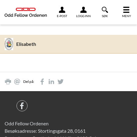
Link til innhold
E-POST
LOGG INN
SØK
MENY
Elisabeth
Del på:
Odd Fellow Ordenen
Besøksadresse: Stortingsgata 28, 0161