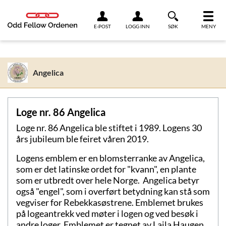
Link til innhold
E-POST
LOGG INN
SØK
MENY
Angelica
Loge nr. 86 Angelica
Loge nr. 86 Angelica ble stiftet i 1989. Logens 30
års jubileum ble feiret våren 2019.
Logens emblem er en blomsterranke av Angelica,
som er det latinske ordet for "kvann", en plante
som er utbredt over hele Norge. Angelica betyr
også "engel", som i overført betydning kan stå som
vegviser for Rebekkasøstrene. Emblemet brukes
på logeantrekk ved møter i logen og ved besøk i
andre loger. Emblemet er tegnet av Laila Haugen