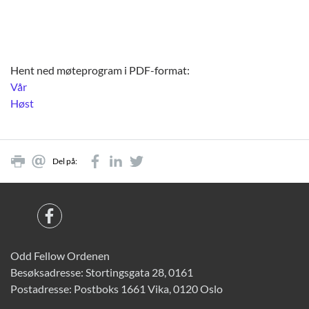
Hent ned møteprogram i PDF-format:
Vår
Høst
Del på:
Odd Fellow Ordenen
Besøksadresse: Stortingsgata 28, 0161
Postadresse: Postboks 1661 Vika, 0120 Oslo