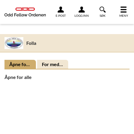
Link til innhold
E-POST
LOGG INN
SØK
MENY
Folla
Åpne for alle
For medlemmer
Åpne for alle