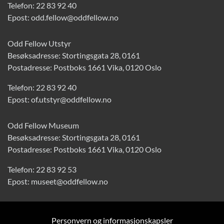
Telefon:
22 83 92 40
Epost:
odd.fellow@oddfellow.no
Odd Fellow Utstyr
Besøksadresse: Stortingsgata 28, 0161
Postadresse: Postboks 1661 Vika, 0120 Oslo
Telefon:
22 83 92 40
Epost:
of.utstyr@oddfellow.no
Odd Fellow Museum
Besøksadresse: Stortingsgata 28, 0161
Postadresse: Postboks 1661 Vika, 0120 Oslo
Telefon:
22 83 92 53
Epost:
museet@oddfellow.no
Personvern og informasjonskapsler