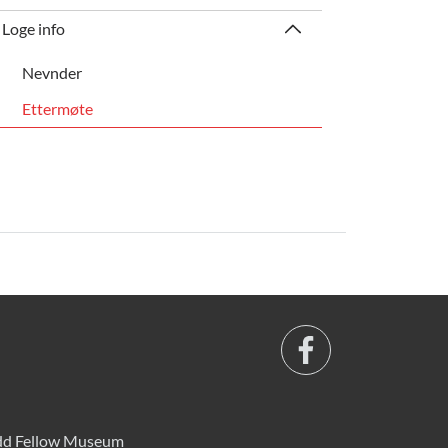
Loge info
Nevnder
Ettermøte
d Fellow Museum