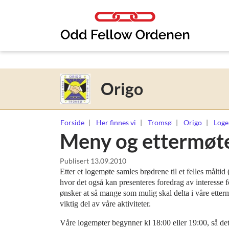
Link til innhold
Origo
Forside
Her finnes vi
Tromsø
Origo
Loge
Meny og ettermøt
Publisert
13.09.2010
Etter et logemøte samles brødrene til et felles måltid 
hvor det også kan presenteres foredrag av interesse f
ønsker at så mange som mulig skal delta i våre etterm
viktig del av våre aktiviteter.
Våre logemøter begynner kl 18:00 eller 19:00, så det