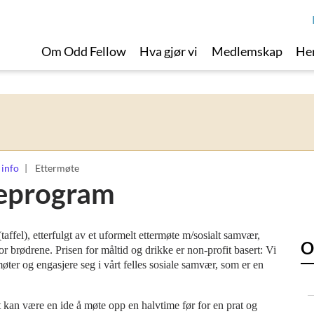
Om Odd Fellow
Hva gjør vi
Medlemskap
Her
 info
Ettermøte
eprogram
(taffel), etterfulgt av et uformelt ettermøte m/sosialt samvær,
O
or brødrene. Prisen for måltid og drikke er non-profit basert: Vi
øter og engasjere seg i vårt felles sosiale samvær, som er en
 kan være en ide å møte opp en halvtime før for en prat og