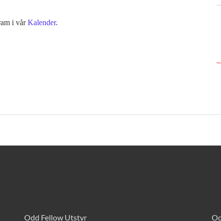
ram i vår
Kalender
.
Odd Fellow Utstyr
Od