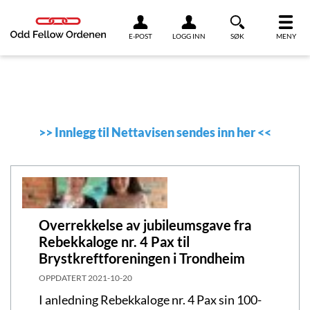
Link til innhold
E-POST
LOGG INN
SØK
MENY
>>
Innlegg til Nettavisen sendes inn her
<<
Overrekkelse av jubileumsgave fra
Rebekkaloge nr. 4 Pax til
Brystkreftforeningen i Trondheim
OPPDATERT
2021-10-20
I anledning Rebekkaloge nr. 4 Pax sin 100-