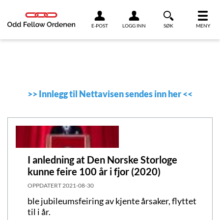
Link til innhold
E-POST
LOGG INN
SØK
MENY
>>
Innlegg til Nettavisen sendes inn her
<<
I anledning at Den Norske Storloge
kunne feire 100 år i fjor (2020)
OPPDATERT
2021-08-30
ble jubileumsfeiring av kjente årsaker, flyttet
til i år.