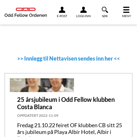
Link til innhold
E-POST
LOGG INN
SØK
MENY
>>
Innlegg til Nettavisen sendes inn her
<<
25 årsjubileum i Odd Fellow klubben
Costa Blanca
OPPDATERT
2022-11-09
Fredag 21.10.22 feiret OF klubben CB sitt 25
års jubileum på Playa Albir Hotel, Albir i