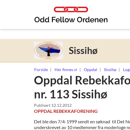
Link til innhold
Sissihø
Forside
Her finnes vi
Oppdal
Sissihø
Log
Oppdal Rebekkafo
nr. 113 Sissihø
Publisert
12.12.2012
OPPDAL REBEKKAFORENING
Det ble den 7/4-1999 sendt en søknad til Det N
underskrevet av 10 medlemmer fra moderloge nr 8