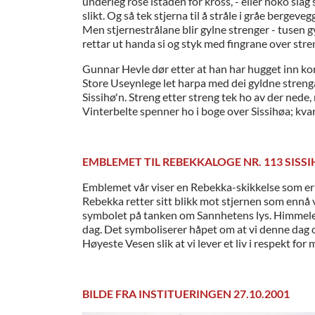
underleg rose istaden for kross, - eller noko slag s
slikt. Og så tek stjerna til å stråle i gråe bergeve
Men stjernestrålane blir gylne strenger - tusen 
rettar ut handa si og styk med fingrane over stren
Gunnar Hevle dør etter at han har hugget inn ko
Store Useynlege let harpa med dei gyldne strenga
Sissihø'n. Streng etter streng tek ho av der nede
Vinterbelte spenner ho i boge over Sissihøa; kvar
EMBLEMET TIL REBEKKALOGE NR. 113 SISSI
Emblemet vår viser en Rebekka-skikkelse som er ve
Rebekka retter sitt blikk mot stjernen som ennå 
symbolet på tanken om Sannhetens lys. Himmele
dag. Det symboliserer håpet om at vi denne dag og 
Høyeste Vesen slik at vi lever et liv i respekt fo
BILDE FRA INSTITUERINGEN 27.10.2001