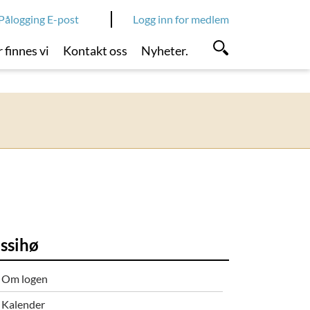
Pålogging E-post
Logg inn for medlem
 finnes vi
Kontakt oss
Nyheter.
issihø
Om logen
Kalender