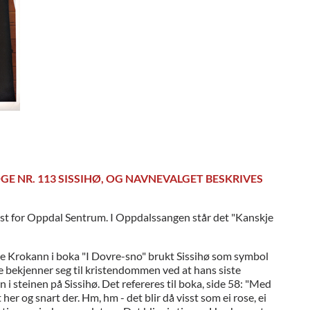
E NR. 113 SISSIHØ, OG NAVNEVALGET BESKRIVES
d-øst for Oppdal Sentrum. I Oppdalssangen står det "Kanskje
 Inge Krokann i boka "I Dovre-sno" brukt Sissihø som symbol
 bekjenner seg til kristendommen ved at hans siste
n i steinen på Sissihø. Det refereres til boka, side 58: "Med
er og snart der. Hm, hm - det blir då visst som ei rose, ei