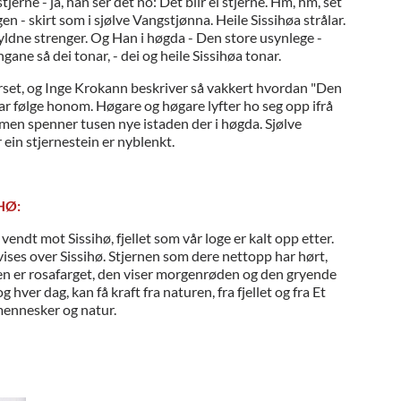
tjerne - ja, han ser det no: Det blir ei stjerne. Hm, hm, set
ggen - skirt som i sjølve Vangstjønna. Heile Sissihøa strålar.
gyldne strenger. Og Han i høgda - Den store usynlege -
gane så dei tonar, - dei og heile Sissihøa tonar.
rset, og Inge Krokann beskriver så vakkert hvordan "Den
r følge honom. Høgare og høgare lyfter ho seg opp ifrå
, men spenner tusen nye istaden der i høgda. Sjølve
 ein stjernestein er nyblenkt.
HØ:
ndt mot Sissihø, fjellet som vår loge er kalt opp etter.
vises over Sissihø. Stjernen som dere nettopp har hørt,
n er rosafarget, den viser morgenrøden og den gryende
hver dag, kan få kraft fra naturen, fra fjellet og fra Et
r mennesker og natur.