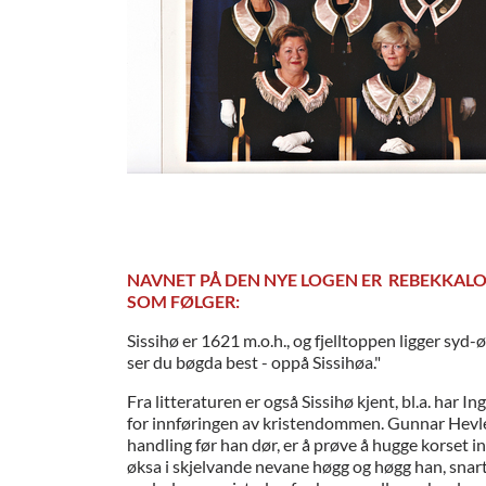
NAVNET PÅ DEN NYE LOGEN ER REBEKKALOG
SOM FØLGER:
Sissihø er 1621 m.o.h., og fjelltoppen ligger sy
ser du bøgda best - oppå Sissihøa."
Fra litteraturen er også Sissihø kjent, bl.a. har
for innføringen av kristendommen. Gunnar Hevle
handling før han dør, er å prøve å hugge korset in
øksa i skjelvande nevane høgg og høgg han, snart h