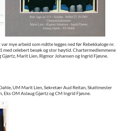
et var mye arbeid som måtte legges ned før Rebekkaloge nr.
001 med celebert besøk og stor høytid. Chartermedlemmene
ug Gjørtz, Marit Lien, Rigmor Johansen og Ingrid Fjøsne.
Dahle, UM Marit Lien, Sekretær Aud Reitan, Skattmester
n, Eks OM Aslaug Gjørtz og CM Ingrid Fjøsne.