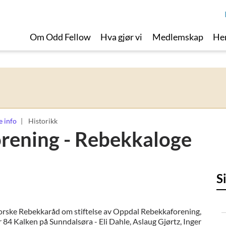
Om Odd Fellow
Hva gjør vi
Medlemskap
Her
e info
Historikk
rening - Rebekkaloge
S
orske Rebekkaråd om stiftelse av Oppdal Rebekkaforening,
4 Kalken på Sunndalsøra - Eli Dahle, Aslaug Gjørtz, Inger