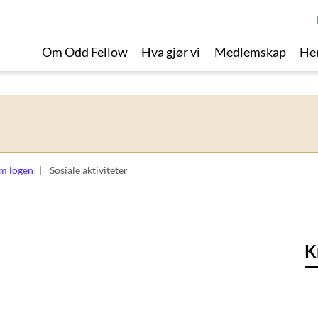
Om Odd Fellow
Hva gjør vi
Medlemskap
Her
m logen
Sosiale aktiviteter
K