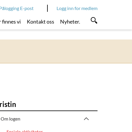
Pålogging E-post
Logg inn for medlem
 finnes vi
Kontakt oss
Nyheter.
ristin
Om logen
Sosiale aktiviteter