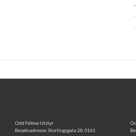
Odd Fellow Utstyr
Od
Besøksadresse: Stortingsgata 28, 0161
Be