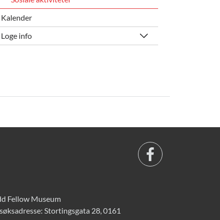
Kalender
Loge info
d Fellow Museum
søksadresse: Stortingsgata 28, 0161