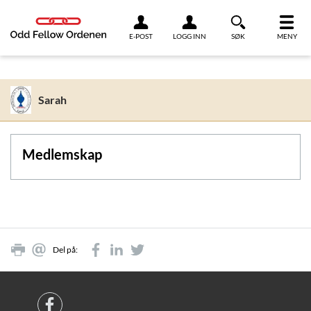
Link til innhold
E-POST
LOGG INN
SØK
MENY
Sarah
Medlemskap
Del på: