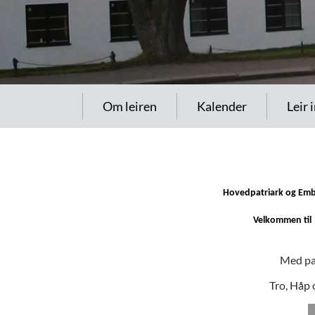
Om leiren
Kalender
Leir 
Hovedpatriark og Embe
Velkommen til 
Med pat
Tro, Håp 