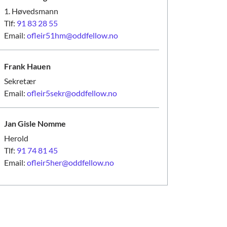
1. Høvedsmann
Tlf:
91 83 28 55
Email:
ofleir51hm@oddfellow.no
Frank
Hauen
Sekretær
Email:
ofleir5sekr@oddfellow.no
Jan Gisle
Nomme
Herold
Tlf:
91 74 81 45
Email:
ofleir5her@oddfellow.no