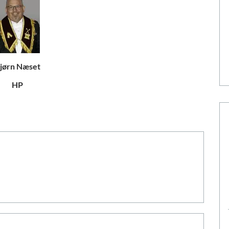
jørn Næset
HP