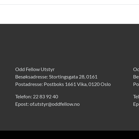
Odd Fellow Utstyr
Od
Besøksadresse: Stortingsgata 28, 0161
Be
Postadresse: Postboks 1661 Vika, 0120 Oslo
Po
Telefon:
22 83 92 40
Te
Epost:
of.utstyr@oddfellow.no
Ep