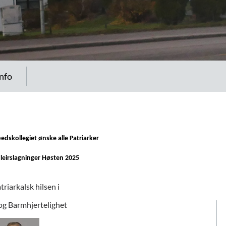
info
dskollegiet ønske alle Patriarker
leirslagninger Høsten 2025
riarkalsk hilsen i
og Barmhjertelighet