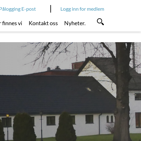
Pålogging E-post
Logg inn for medlem
 finnes vi
Kontakt oss
Nyheter.