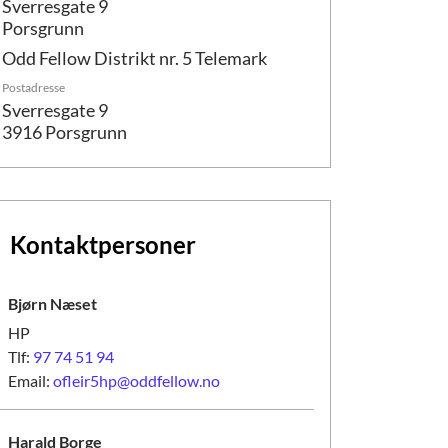
Sverresgate 9
Porsgrunn
Odd Fellow Distrikt nr. 5 Telemark
Postadresse
Sverresgate 9
3916 Porsgrunn
Kontaktpersoner
Bjørn
Næset
HP
Tlf:
97 74 51 94
Email:
ofleir5hp@oddfellow.no
Harald
Borge