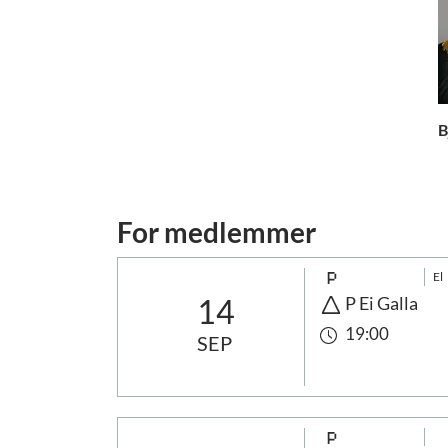
B
For medlemmer
El
14
P Ei Galla
19:00
SEP