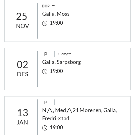
25
Galla, Moss
19:00
NOV
Julemøte
02
Galla, Sarpsborg
19:00
DES
13
N
, Med
21 Morenen, Galla,
Fredrikstad
JAN
19:00