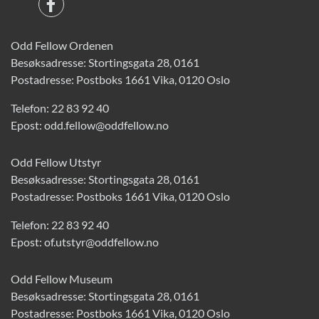
Odd Fellow Ordenen
Besøksadresse: Stortingsgata 28, 0161
Postadresse: Postboks 1661 Vika, 0120 Oslo
Telefon:
22 83 92 40
Epost:
odd.fellow@oddfellow.no
Odd Fellow Utstyr
Besøksadresse: Stortingsgata 28, 0161
Postadresse: Postboks 1661 Vika, 0120 Oslo
Telefon:
22 83 92 40
Epost:
of.utstyr@oddfellow.no
Odd Fellow Museum
Besøksadresse: Stortingsgata 28, 0161
Postadresse: Postboks 1661 Vika, 0120 Oslo