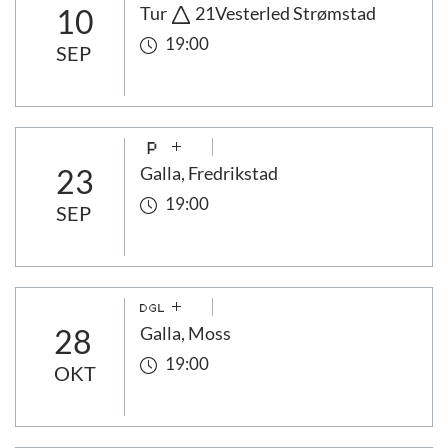
10
Tur
21Vesterled Strømstad
19:00
SEP
23
Galla, Fredrikstad
19:00
SEP
28
Galla, Moss
19:00
OKT