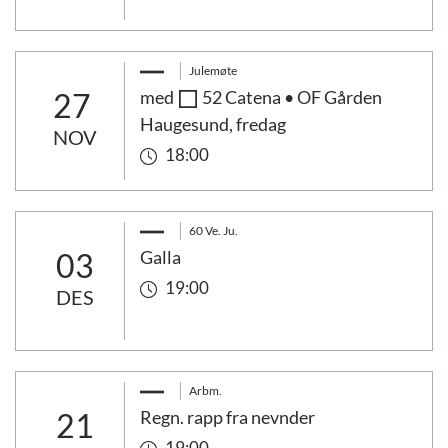
Julemøte
27
med
52 Catena • OF Gården
Haugesund, fredag
NOV
18:00
60 Ve. Ju.
03
Galla
19:00
DES
Arbm.
21
Regn. rapp fra nevnder
19:00