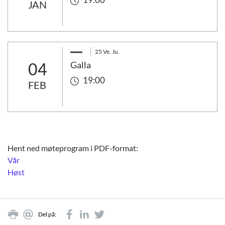
JAN
25 Ve. Ju.
04
Galla
19:00
FEB
Hent ned møteprogram i PDF-format:
Vår
Høst
Del på: