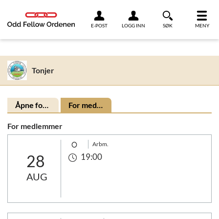
Link til innhold
E-POST
LOGG INN
SØK
MENY
Tonjer
Åpne for alle
For medlemmer
For medlemmer
Arbm.
28
19:00
AUG