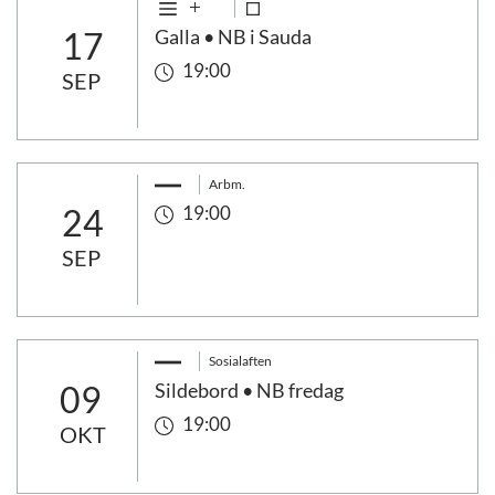
17
Galla • NB i Sauda
19:00
SEP
Arbm.
24
19:00
SEP
Sosialaften
09
Sildebord • NB fredag
19:00
OKT