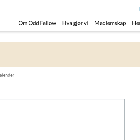
Om Odd Fellow
Hva gjør vi
Medlemskap
Her
alender