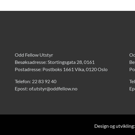
Odd Fellow Utstyr
Od
Besøksadresse: Stortingsgata 28, 0161
Be
Postadresse: Postboks 1661 Vika, 0120 Oslo
Po
Telefon:
22 83 92 40
Te
Epost:
of.utstyr@oddfellow.no
Ep
Design og utvikling