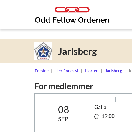
Link til innhold
Jarlsberg
Forside
Her finnes vi
Horten
Jarlsberg
K
For medlemmer
08
Galla
19:00
SEP