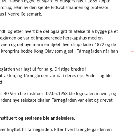
 M. Hansen bygde et større et etasjers hus. I 1865 kjøpte
rdrup, sønn av den kjente Eidsvollsmannen og professor
hus i Nedre
Keisemark.
, og etter hvert ble det også gitt tillatelse til å bygge på et
Tårnegården og var et imponerende herskapshus med en
avnen og det nye marinemiljøet.
Sverdrup døde i 1872 og de
om Kronprins bodde Kong Olav som gjest i Tårnegården når han
gården var lagt ut for salg. Dristige brødre i
rakten, og Tårnegården var da i deres eie. Andelslag ble
t.
 40 Vern ble instituert 02.05.1953 ble logesalen innviet, og
 gårdens nye selskapslokaler. Tårnegården var eiet og drevet
nstituert og søstrene ble
andelseiere.
nær knyttet til Tårnegården. Etter hvert trengte gården en