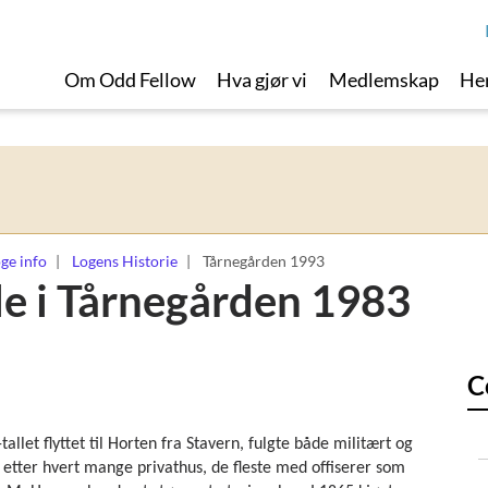
Om Odd Fellow
Hva gjør vi
Medlemskap
Her
ge info
Logens Historie
Tårnegården 1993
le i Tårnegården 1983
C
llet flyttet til Horten fra Stavern, fulgte både militært og
 etter hvert mange privathus, de fleste med offiserer som