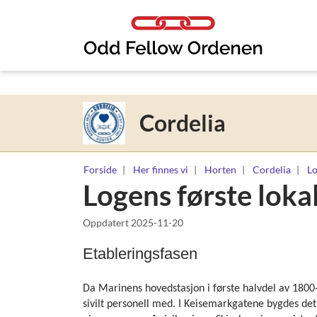
Link til innhold
Cordelia
Forside
Her finnes vi
Horten
Cordelia
Lo
Logens første loka
Oppdatert
2025-11-20
Etableringsfasen
Da Marinens hovedstasjon i første halvdel av 1800-ta
sivilt personell med. I Keisemarkgatene bygdes det