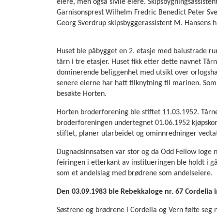
eiere, men også sivile eiere.
Skipsbygningsassistent
Garnisonsprest Wilhelm Fredric Benedict Peter Sve
Georg Sverdrup skipsbyggerassistent M. Hansens 
Huset ble påbygget en 2. etasje med balustrade rundt
tårn i tre etasjer. Huset fikk etter dette navnet 
dominerende beliggenhet med utsikt over orlogsh
senere eierne har hatt tilknytning til marinen. S
besøkte Horten.
Horten broderforening ble stiftet 11.03.1952. Tårne
broderforeningen undertegnet 01.06.1952 kjøpskont
stiftet, planer utarbeidet og ominnredninger vedtat
Dugnadsinnsatsen var stor og da Odd Fellow loge nr.
feiringen i etterkant av institueringen ble holdt i
som et andelslag med brødrene som
andelseiere.
Den 03.09.1983 ble Rebekkaloge nr. 67 Cordelia i
Søstrene og brødrene i Cordelia og Vern følte seg 