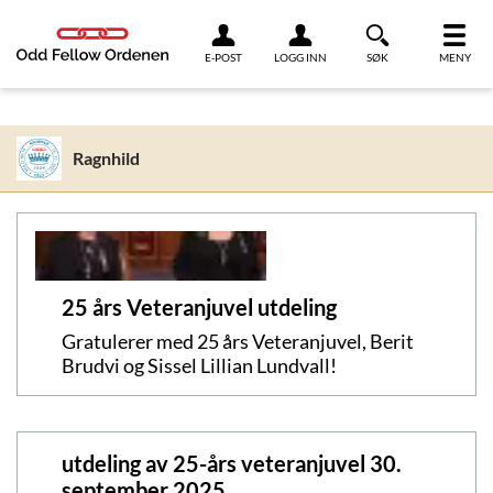
Link til innhold
E-POST
LOGG INN
SØK
MENY
Ragnhild
25 års Veteranjuvel utdeling
Gratulerer med 25 års Veteranjuvel, Berit
Brudvi og Sissel Lillian Lundvall!
utdeling av 25-års veteranjuvel 30.
september 2025