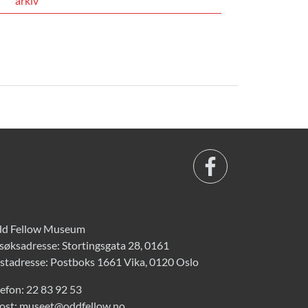
arkiv
d Fellow Museum
søksadresse: Stortingsgata 28, 0161
stadresse: Postboks 1661 Vika, 0120 Oslo
lefon:
22 83 92 53
ost:
museet@oddfellow.no