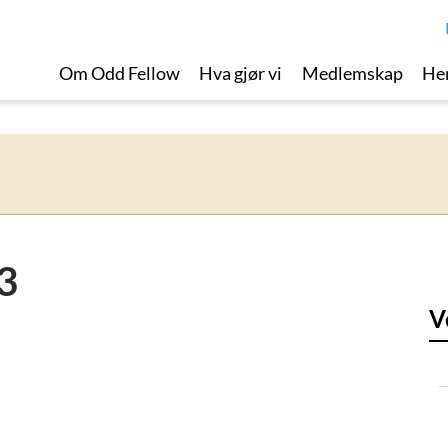
Om Odd Fellow
Hva gjør vi
Medlemskap
Her
3
V