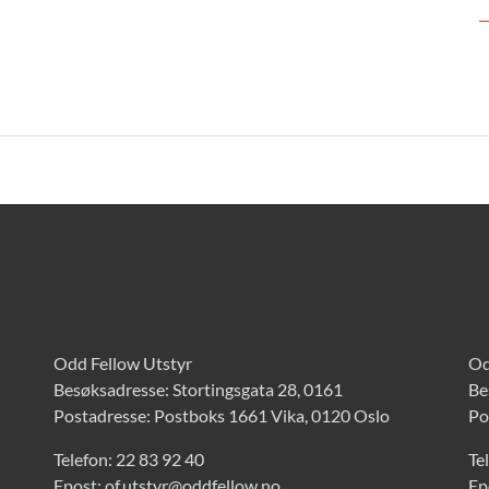
Odd Fellow Utstyr
Od
Besøksadresse: Stortingsgata 28, 0161
Be
Postadresse: Postboks 1661 Vika, 0120 Oslo
Po
Telefon:
22 83 92 40
Te
Epost:
of.utstyr@oddfellow.no
Ep