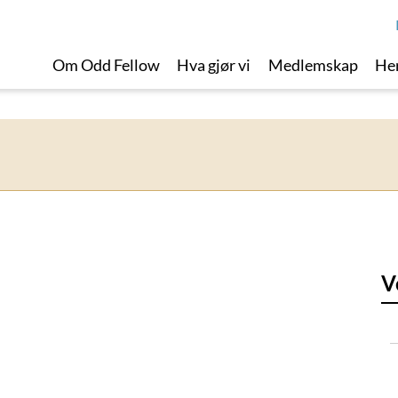
Om Odd Fellow
Hva gjør vi
Medlemskap
Her
V