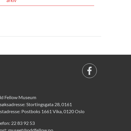
arkiv
d Fellow Museum
søksadresse: Stortingsgata 28, 0161
stadresse: Postboks 1661 Vika, 0120 Oslo
lefon:
22 83 92 53
ost:
museet@oddfellow.no