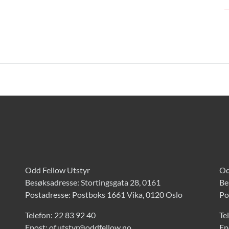
Odd Fellow Utstyr
Od
Besøksadresse: Stortingsgata 28, 0161
Be
Postadresse: Postboks 1661 Vika, 0120 Oslo
Po
Telefon:
22 83 92 40
Te
Epost:
of.utstyr@oddfellow.no
Ep