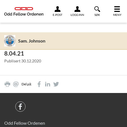
Link til innhold
E-POST
LOGG INN
SØK
MENY
Sam. Johnson
8.04.21
Publisert
30.12.2020
Del på:
Odd Fellow Ordenen