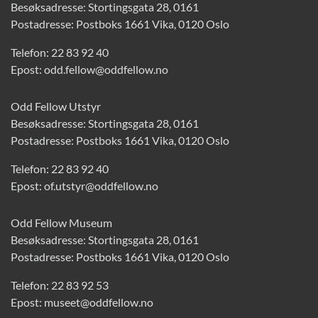
Besøksadresse: Stortingsgata 28, 0161
Postadresse: Postboks 1661 Vika, 0120 Oslo
Telefon:
22 83 92 40
Epost:
odd.fellow@oddfellow.no
Odd Fellow Utstyr
Besøksadresse: Stortingsgata 28, 0161
Postadresse: Postboks 1661 Vika, 0120 Oslo
Telefon:
22 83 92 40
Epost:
of.utstyr@oddfellow.no
Odd Fellow Museum
Besøksadresse: Stortingsgata 28, 0161
Postadresse: Postboks 1661 Vika, 0120 Oslo
Telefon:
22 83 92 53
Epost:
museet@oddfellow.no