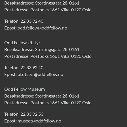
Besøksadresse: Stortingsgata 28, 0161
Postadresse: Postboks 1661 Vika, 0120 Oslo
Telefon:
22 83 92 40
Epost:
odd.fellow@oddfellow.no
Odd Fellow Utstyr
Besøksadresse: Stortingsgata 28, 0161
Postadresse: Postboks 1661 Vika, 0120 Oslo
Telefon:
22 83 92 40
Epost:
of.utstyr@oddfellow.no
Odd Fellow Museum
Besøksadresse: Stortingsgata 28, 0161
Postadresse: Postboks 1661 Vika, 0120 Oslo
Telefon:
22 83 92 53
Epost:
museet@oddfellow.no