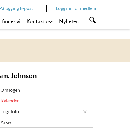
Pålogging E-post
Logg inn for medlem
 finnes vi
Kontakt oss
Nyheter.
am. Johnson
Om logen
Kalender
Loge info
Arkiv