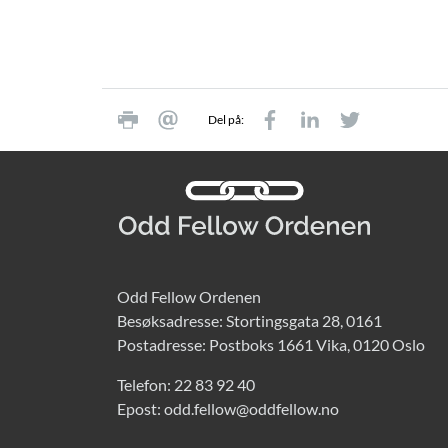
Del på:
Odd Fellow Ordenen
Besøksadresse: Stortingsgata 28, 0161
Postadresse: Postboks 1661 Vika, 0120 Oslo
Telefon:
22 83 92 40
Epost:
odd.fellow@oddfellow.no