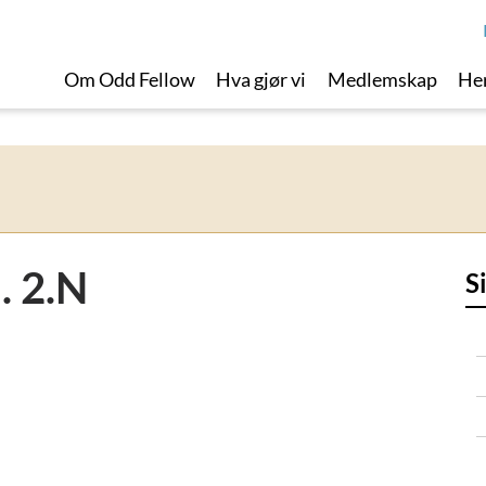
Om Odd Fellow
Hva gjør vi
Medlemskap
Her
. 2.N
S