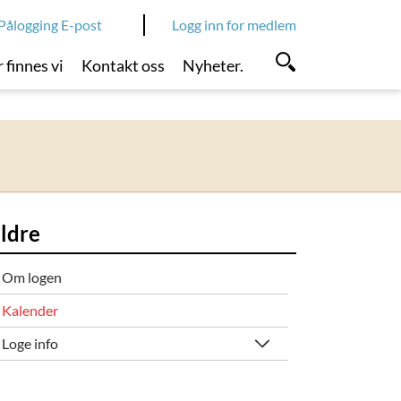
Pålogging E-post
Logg inn for medlem
 finnes vi
Kontakt oss
Nyheter.
ildre
Om logen
Kalender
Loge info