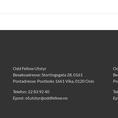
Odd Fellow Utstyr
Od
Besøksadresse: Stortingsgata 28, 0161
Be
Postadresse: Postboks 1661 Vika, 0120 Oslo
Po
Telefon:
22 83 92 40
Te
Epost:
of.utstyr@oddfellow.no
Ep