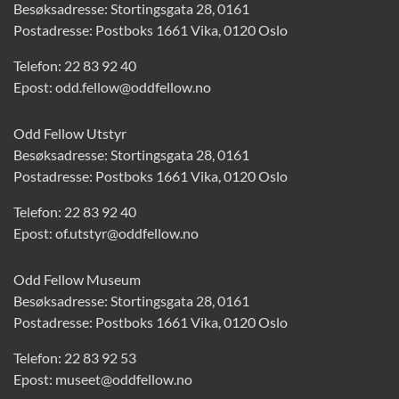
Besøksadresse: Stortingsgata 28, 0161
Postadresse: Postboks 1661 Vika, 0120 Oslo
Telefon:
22 83 92 40
Epost:
odd.fellow@oddfellow.no
Odd Fellow Utstyr
Besøksadresse: Stortingsgata 28, 0161
Postadresse: Postboks 1661 Vika, 0120 Oslo
Telefon:
22 83 92 40
Epost:
of.utstyr@oddfellow.no
Odd Fellow Museum
Besøksadresse: Stortingsgata 28, 0161
Postadresse: Postboks 1661 Vika, 0120 Oslo
Telefon:
22 83 92 53
Epost:
museet@oddfellow.no