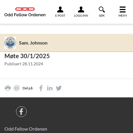
Link til innhold
E-POST
LOGG INN
SØK
MENY
Sam. Johnson
Møte 30/1/2025
Publisert
28.11.2024
Del på:
Odd Fellow Ordenen