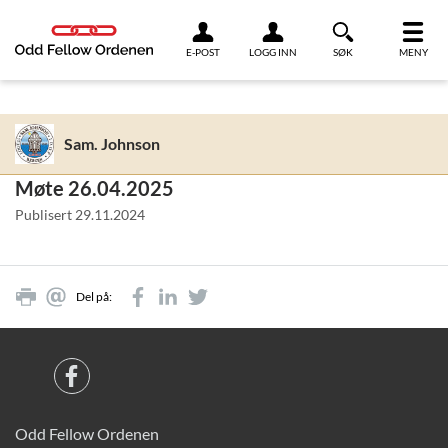
Link til innhold
E-POST
LOGG INN
SØK
MENY
Sam. Johnson
Møte 26.04.2025
Publisert
29.11.2024
Del på:
Odd Fellow Ordenen