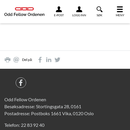
Link til innhold
E-POST
LOGG INN
SØK
MENY
Del på:
Odd Fellow Ordenen
Besøksadresse: Stortingsgata 28, 0161
Postadresse: Postboks 1661 Vika, 0120 Oslo
Telefon:
22 83 92 40