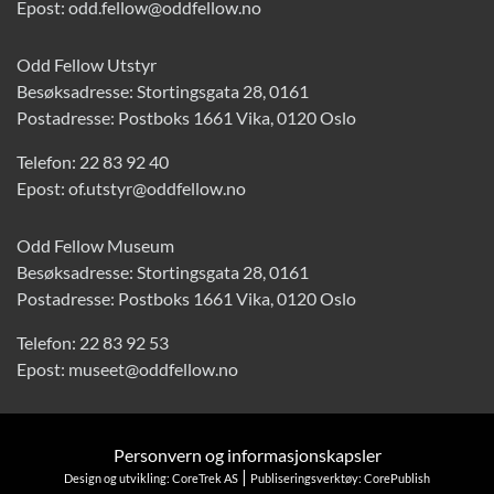
Epost:
odd.fellow@oddfellow.no
Odd Fellow Utstyr
Besøksadresse: Stortingsgata 28, 0161
Postadresse: Postboks 1661 Vika, 0120 Oslo
Telefon:
22 83 92 40
Epost:
of.utstyr@oddfellow.no
Odd Fellow Museum
Besøksadresse: Stortingsgata 28, 0161
Postadresse: Postboks 1661 Vika, 0120 Oslo
Telefon:
22 83 92 53
Epost:
museet@oddfellow.no
Personvern og informasjonskapsler
|
Design og utvikling: CoreTrek AS
Publiseringsverktøy: CorePublish