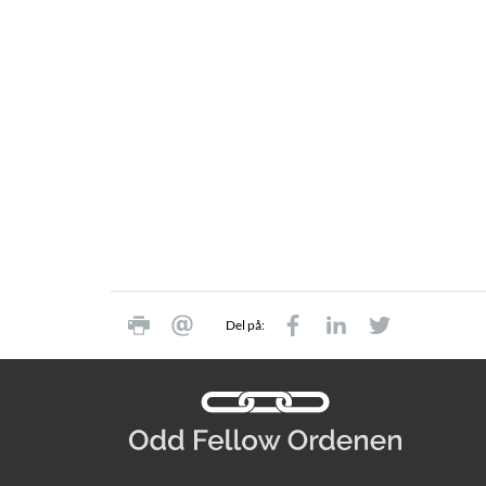
Del på: