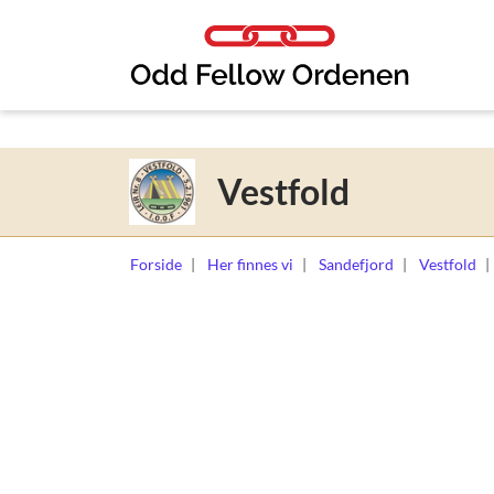
Link til innhold
Vestfold
Forside
Her finnes vi
Sandefjord
Vestfold