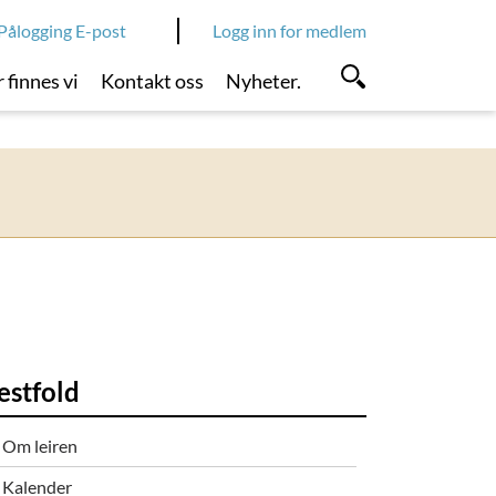
Pålogging E-post
Logg inn for medlem
 finnes vi
Kontakt oss
Nyheter.
estfold
Om leiren
Kalender