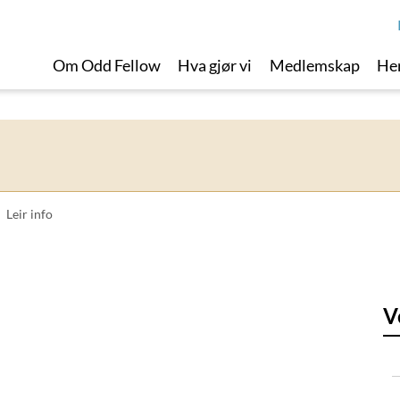
Om Odd Fellow
Hva gjør vi
Medlemskap
Her
Leir info
V