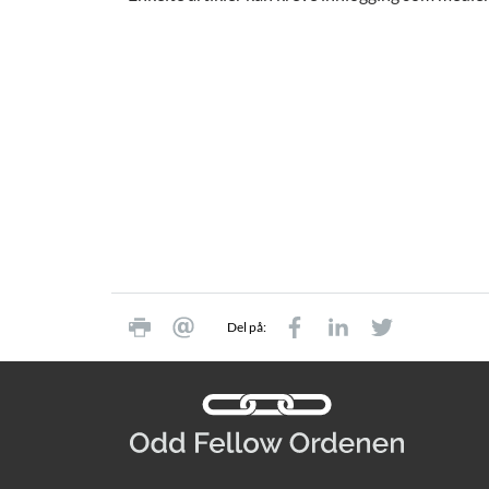
Del på: