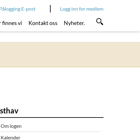
Pålogging E-post
Logg inn for medlem
 finnes vi
Kontakt oss
Nyheter.
sthav
Om logen
Kalender