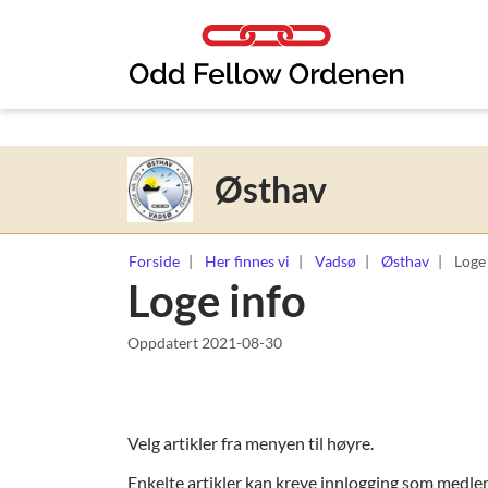
Link til innhold
Østhav
Forside
Her finnes vi
Vadsø
Østhav
Loge
Loge info
Oppdatert
2021-08-30
Velg artikler fra menyen til høyre.
Enkelte artikler kan kreve innlogging som medle