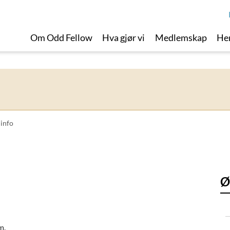
Om Odd Fellow
Hva gjør vi
Medlemskap
Her
 info
Ø
m.