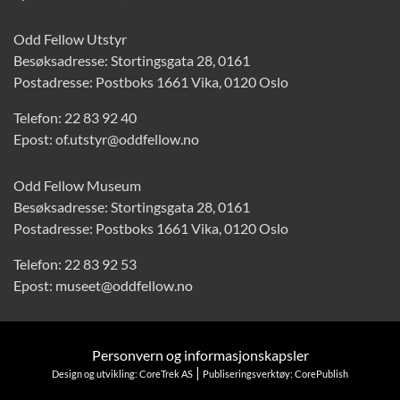
Odd Fellow Utstyr
Besøksadresse: Stortingsgata 28, 0161
Postadresse: Postboks 1661 Vika, 0120 Oslo
Telefon:
22 83 92 40
Epost:
of.utstyr@oddfellow.no
Odd Fellow Museum
Besøksadresse: Stortingsgata 28, 0161
Postadresse: Postboks 1661 Vika, 0120 Oslo
Telefon:
22 83 92 53
Epost:
museet@oddfellow.no
Personvern og informasjonskapsler
|
Design og utvikling: CoreTrek AS
Publiseringsverktøy: CorePublish