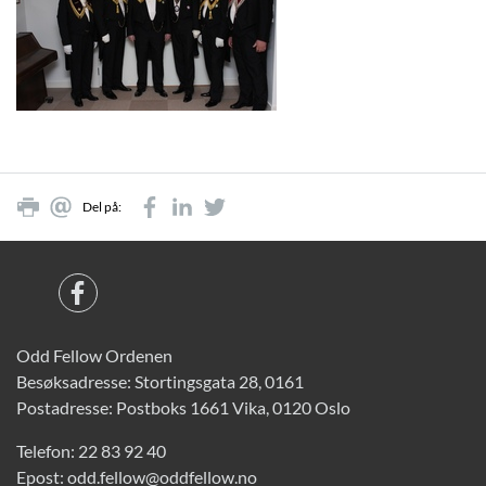
Del på:
Odd Fellow Ordenen
Besøksadresse: Stortingsgata 28, 0161
Postadresse: Postboks 1661 Vika, 0120 Oslo
Telefon:
22 83 92 40
Epost:
odd.fellow@oddfellow.no