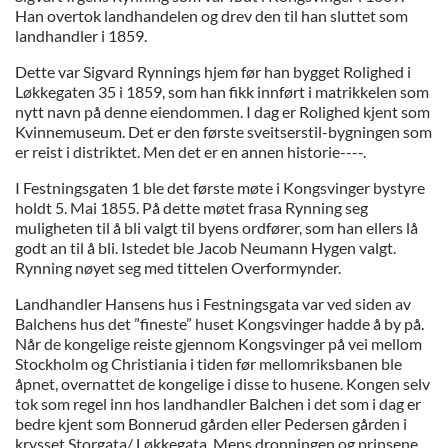
Han overtok landhandelen og drev den til han sluttet som
landhandler i 1859.
Dette var Sigvard Rynnings hjem før han bygget Rolighed i
Løkkegaten 35 i 1859, som han fikk innført i matrikkelen som
nytt navn på denne eiendommen. I dag er Rolighed kjent som
Kvinnemuseum. Det er den første sveitserstil-bygningen som
er reist i distriktet. Men det er en annen historie----.
I Festningsgaten 1 ble det første møte i Kongsvinger bystyre
holdt 5. Mai 1855. På dette møtet frasa Rynning seg
muligheten til å bli valgt til byens ordfører, som han ellers lå
godt an til å bli. Istedet ble Jacob Neumann Hygen valgt.
Rynning nøyet seg med tittelen Overformynder.
Landhandler Hansens hus i Festningsgata var ved siden av
Balchens hus det ”fineste” huset Kongsvinger hadde å by på.
Når de kongelige reiste gjennom Kongsvinger på vei mellom
Stockholm og Christiania i tiden før mellomriksbanen ble
åpnet, overnattet de kongelige i disse to husene. Kongen selv
tok som regel inn hos landhandler Balchen i det som i dag er
bedre kjent som Bonnerud gården eller Pedersen gården i
krysset Storgata/ Løkkegata. Mens dronningen og prinsene