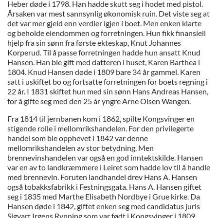
Heber døde i 1798. Han hadde skutt seg i hodet med pistol.
Årsaken var mest sannsynlig økonomisk ruin. Det viste seg at
det var mer gjeld enn verdier igjen i boet. Men enken klarte
og beholde eiendommen og forretningen. Hun fikk finansiell
hjelp fra sin sønn fra første ekteskap, Knut Johannes
Korperud. Til å passe forretningen hadde hun ansatt Knud
Hansen. Han ble gift med datteren i huset, Karen Barthea i
1804. Knud Hansen døde i 1809 bare 34 år gammel. Karen
satt i uskiftet bo og fortsatte forretningen for boets regning i
22 år. I 1831 skiftet hun med sin sønn Hans Andreas Hansen,
for å gifte seg med den 25 år yngre Arne Olsen Wangen.
Fra 1814 til jernbanen kom i 1862, spilte Kongsvinger en
stigende rolle i mellomrikshandelen. For den privilegerte
handel som ble opphevet i 1842 var denne
mellomrikshandelen av stor betydning. Men
brennevinshandelen var også en god inntektskilde. Hansen
var en av to landkræmmere i Leiret som hadde lov til å handle
med brennevin. Foruten landhandel drev Hans A. Hansen
også tobakksfabrikk i Festningsgata. Hans A. Hansen giftet
seg i 1835 med Marthe Elisabeth Nordbye i Grue kirke. Da
Hansen døde i 1842, giftet enken seg med candidatus juris
Sigvart Irgens Rynning som var født i Kongsvinger i 1809.