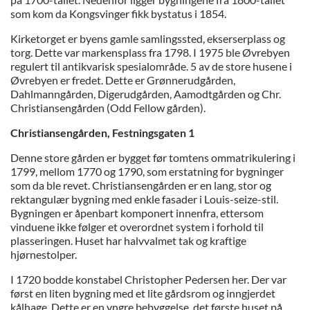
som kom da Kongsvinger fikk bystatus i 1854.
Kirketorget er byens gamle samlingssted, ekserserplass og
torg. Dette var markensplass fra 1798. I 1975 ble Øvrebyen
regulert til antikvarisk spesialområde. 5 av de store husene i
Øvrebyen er fredet. Dette er Grønnerudgården,
Dahlmanngården, Digerudgården, Aamodtgården og Chr.
Christiansengården (Odd Fellow gården).
Christiansengården, Festningsgaten 1
Denne store gården er bygget før tomtens ommatrikulering i
1799, mellom 1770 og 1790, som erstatning for bygninger
som da ble revet. Christiansengården er en lang, stor og
rektangulær bygning med enkle fasader i Louis-seize-stil.
Bygningen er åpenbart komponert innenfra, ettersom
vinduene ikke følger et overordnet system i forhold til
plasseringen. Huset har halvvalmet tak og kraftige
hjørnestolper.
I 1720 bodde konstabel Christopher Pedersen her. Der var
først en liten bygning med et lite gårdsrom og inngjerdet
kålhage. Dette er en yngre bebyggelse, det første huset på