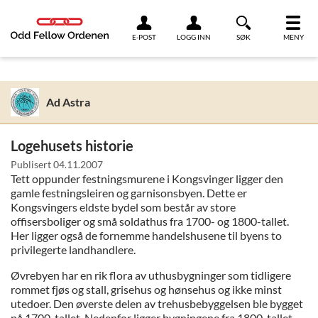
Link til innhold
E-POST
LOGG INN
SØK
MENY
Ad Astra
Logehusets historie
Publisert
04.11.2007
Tett oppunder festningsmurene i Kongsvinger ligger den
gamle festningsleiren og garnisonsbyen. Dette er
Kongsvingers eldste bydel som består av store
offisersboliger og små soldathus fra 1700- og 1800-tallet.
Her ligger også de fornemme handelshusene til byens to
privilegerte landhandlere.
Øvrebyen har en rik flora av uthusbygninger som tidligere
rommet fjøs og stall, grisehus og hønsehus og ikke minst
utedoer. Den øverste delen av trehusbebyggelsen ble bygget
på 1700-tallet. Nedenfor ligger bygningene fra 1800-tallet