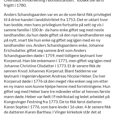
frigitt i 1780.
Anders Schandsgaarden var en av de som først fikk privilegiet
til å drive handel i landdistriktet fra 1753. Det er uklart hvor
han bodde, men hans privilegium fortsatte på sett og vis i
samme familie i 100 år- da hans enke giftet seg med neste
landhandler, da hun døde giftet så den nye landhandleren seg
på nytt, snart ble hun enke og giftet seg igjen med en ny
landhandler osv. Anders Schandsgaardens enke, Johanne
Erichsdatter, giftet seg samme året som Anders
Schandsgaarden døde i 1759, med tidligere løytnant Iver
Korperud. Han ble enkemann i 1771, men giftet seg igjen med
Johanne Christine Olsdatter i 1773. Et år senere fikk de
sønnen Knud Johannes Korperud. Blant fadderne var
løytnant i Ingeniørvåpenet Andreas Nicolai Heber. Da Iver
Korperud døde i 1776 så den meget rike enken seg om etter
en ny mann som kunne hjelpe henne med forretningene. Hun
giftet seg med Heber bare tre måneder etter at hennes første
mann døde. Heber var født i Fredrikstad og ledet arbeidet på
Kongsvinger Festning fra 1773. De to fikk først datteren
Karen Sophie i 1776, som bare levde i 16 uker. 4 år senere fikk
de datteren Karen Barthea. I Vinger kirkebok står det at