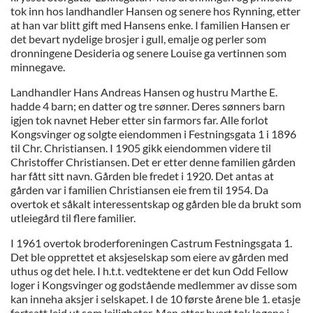
tok inn hos landhandler Hansen og senere hos Rynning, etter
at han var blitt gift med Hansens enke. I familien Hansen er
det bevart nydelige brosjer i gull, emalje og perler som
dronningene Desideria og senere Louise ga vertinnen som
minnegave.
Landhandler Hans Andreas Hansen og hustru Marthe E.
hadde 4 barn; en datter og tre sønner. Deres sønners barn
igjen tok navnet Heber etter sin farmors far. Alle forlot
Kongsvinger og solgte eiendommen i Festningsgata 1 i 1896
til Chr. Christiansen. I 1905 gikk eiendommen videre til
Christoffer Christiansen. Det er etter denne familien gården
har fått sitt navn. Gården ble fredet i 1920. Det antas at
gården var i familien Christiansen eie frem til 1954. Da
overtok et såkalt interessentskap og gården ble da brukt som
utleiegård til flere familier.
I 1961 overtok broderforeningen Castrum Festningsgata 1.
Det ble opprettet et aksjeselskap som eiere av gården med
uthus og det hele. I h.t.t. vedtektene er det kun Odd Fellow
loger i Kongsvinger og godstående medlemmer av disse som
kan inneha aksjer i selskapet. I de 10 første årene ble 1. etasje
fortsatt leid ut som leiligheter. Men etter hvert tok logene i