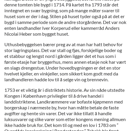
denne tomten ble bygd i 1714. På kartet fra 1793 står det
inntegnet en svær bygning, som på mange måter svarer til
huset som er der i dag. Stilen på huset tyder også på at det er
bygd i samme periode som de andre storgårdene. Det var nok
enten landhandler Iver Korperud eller kammerråd Anders
Nicolai Heber som bygget huset.
Uthusbebyggelsen bærer preg av at man har hatt behov for
stor lagringsplass. Det var stall og fjøs, forskjellige boder og
et stabbur og lengst nord i gården ligger det et hus som i
første etasje har bryggerhus, mens annen etasje nok har vært
en slags drengestue. Under hovedbygningen er det en stor
hvelvet kjeller, en vinkjeller, som sikkert kom godt med da
landhandleren hadde lov til å selge vin og brennevin.
1753 er et viktig år i distriktets historie. Av sin nåde utstedte
Kongen i København privilegier til å drive handel i
landdistriktene. Landkræmmere var bofaste kjøpmenn med
borgerskap i nærmeste by, hvor han måtte betale de faste
avgifter og hente sin varer. Det var ikke tillatt å handle
luksusvarer og slike varer som etter kongens mening allmuen
ikke hadde bruk for. Det kom til og med en lov i 1783 om ”
Overdåds Innskrekning i Bondestanden.” Tobakk ble først