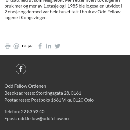
bruk mer og mer av 1.etasje og i 1985 ble logesalen utvidet i
2.etasje og dermed var hele huset tatt i bruk av Odd Fellow
logene i Kongsvinger.
Del på:
Odd Fellow Ordenen
Besøksadresse: Stortingsgata 28, 0161
Postadresse: Postboks 1661 Vika, 0120 Oslo
Telefon:
22 83 92 40
Epost:
odd.fellow@oddfellow.no