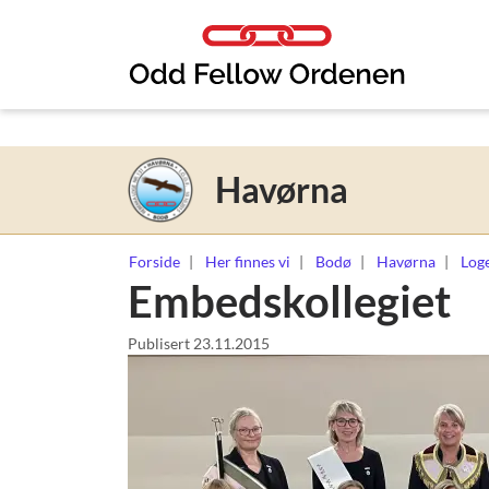
Link til innhold
Havørna
Forside
Her finnes vi
Bodø
Havørna
Loge
Embedskollegiet
Publisert
23.11.2015