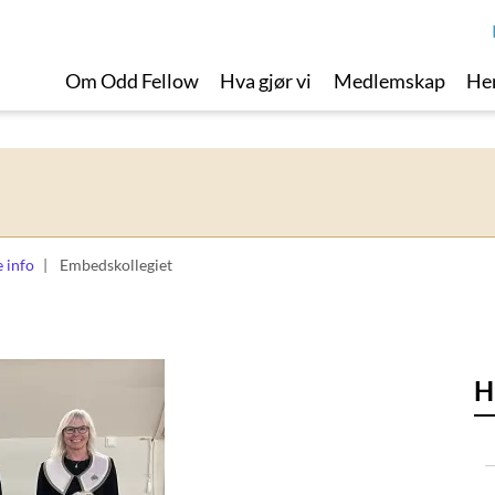
Om Odd Fellow
Hva gjør vi
Medlemskap
Her
 info
Embedskollegiet
H