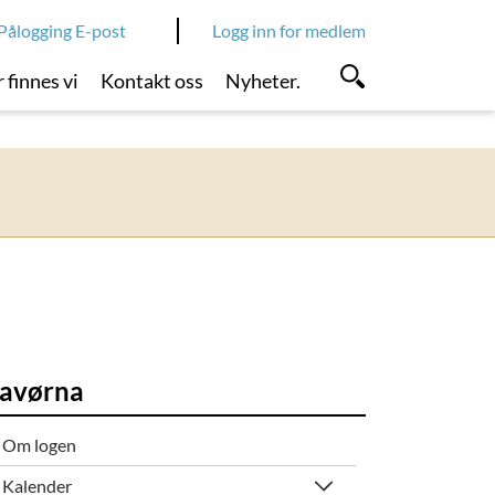
Pålogging E-post
Logg inn for medlem
 finnes vi
Kontakt oss
Nyheter.
avørna
Om logen
Kalender