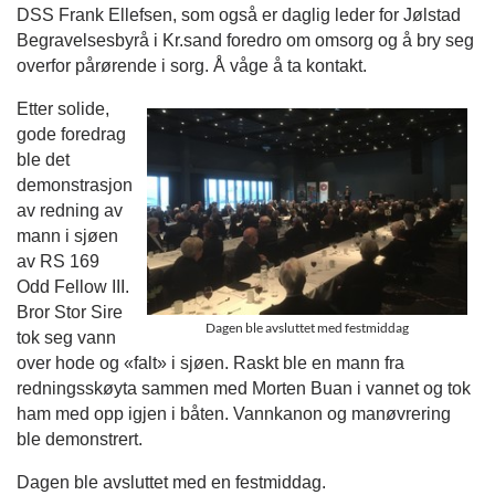
DSS Frank Ellefsen, som også er daglig leder for Jølstad
Begravelsesbyrå i Kr.sand foredro om omsorg og å bry seg
overfor pårørende i sorg. Å våge å ta kontakt.
Etter solide,
gode foredrag
ble det
demonstrasjon
av redning av
mann i sjøen
av RS 169
Odd Fellow III.
Bror Stor Sire
Dagen ble avsluttet med festmiddag
tok seg vann
over hode og «falt» i sjøen. Raskt ble en mann fra
redningsskøyta sammen med Morten Buan i vannet og tok
ham med opp igjen i båten. Vannkanon og manøvrering
ble demonstrert.
Dagen ble avsluttet med en festmiddag.