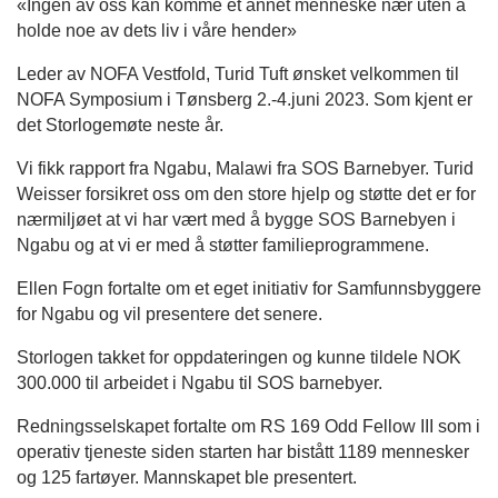
«Ingen av oss kan komme et annet menneske nær uten å
holde noe av dets liv i våre hender»
Leder av NOFA Vestfold, Turid Tuft ønsket velkommen til
NOFA Symposium i Tønsberg 2.-4.juni 2023. Som kjent er
det Storlogemøte neste år.
Vi fikk rapport fra Ngabu, Malawi fra SOS Barnebyer. Turid
Weisser forsikret oss om den store hjelp og støtte det er for
nærmiljøet at vi har vært med å bygge SOS Barnebyen i
Ngabu og at vi er med å støtter familieprogrammene.
Ellen Fogn fortalte om et eget initiativ for Samfunnsbyggere
for Ngabu og vil presentere det senere.
Storlogen takket for oppdateringen og kunne tildele NOK
300.000 til arbeidet i Ngabu til SOS barnebyer.
Redningsselskapet fortalte om RS 169 Odd Fellow III som i
operativ tjeneste siden starten har bistått 1189 mennesker
og 125 fartøyer. Mannskapet ble presentert.