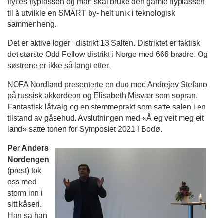
flyttes flyplassen og man skal bruke den gamle flyplassen
til å utvilkle en SMART by- helt unik i teknologisk
sammenheng.
Det er aktive loger i distrikt 13 Salten. Distriktet er faktisk
det største Odd Fellow distrikt i Norge med 666 brødre. Og
søstrene er ikke så langt etter.
NOFA Nordland presenterte en duo med Andrejev Stefano
på russisk akkordeon og Elisabeth Misvær som sopran.
Fantastisk låtvalg og en stemmeprakt som satte salen i en
tilstand av gåsehud. Avslutningen med «Å eg veit meg eit
land» satte tonen for Symposiet 2021 i Bodø.
Per Anders
Nordengen
(prest) tok
oss med
storm inn i
sitt kåseri.
Han sa han