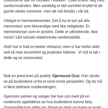
Budordene står for moralen i etikken. Etikk endrer seg med
samfunnsånden. Men samtidig er det sannhet knyttet til de
gamle etiske normene- men de må forstås i vår tid.
Viktigst er menneskeverdet. Det å ha et syn på alle
mennesker som likeverdige med like rettigheter. Et
menneskesyn som er positivt. Dette er utfordrende, ikke
minst i vårt sosiale elektroniske verdensbilde.
Aldri har vi hatt en bedre velstand, men vi har heller aldri
sett så mye ensomhet og psykiske lidelser. Vi må ta tak i
dette og se mennesket.
Nok en prest kom på podiet.
Gjermund Grut
. Han skulle
se på budordene ut fra et nord-norsk perspektiv. Og da må
vi først definere nordlendingen.
Gjennom salmer og sanger tok han oss med på en
nordnorsk oppfattelse av hva budordene kunne bety.
Spørsmålet han stilte var: Hvem er sterk og hvem er svak i