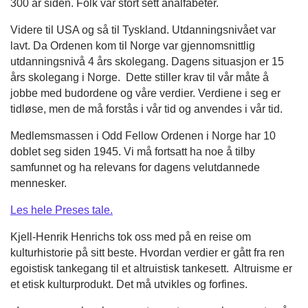
300 år siden. Folk var stort sett analfabeter.
Videre til USA og så til Tyskland. Utdanningsnivået var
lavt. Da Ordenen kom til Norge var gjennomsnittlig
utdanningsnivå 4 års skolegang. Dagens situasjon er 15
års skolegang i Norge. Dette stiller krav til vår måte å
jobbe med budordene og våre verdier. Verdiene i seg er
tidløse, men de må forstås i vår tid og anvendes i vår tid.
Medlemsmassen i Odd Fellow Ordenen i Norge har 10
doblet seg siden 1945. Vi må fortsatt ha noe å tilby
samfunnet og ha relevans for dagens velutdannede
mennesker.
Les hele Preses tale.
Kjell-Henrik Henrichs tok oss med på en reise om
kulturhistorie på sitt beste. Hvordan verdier er gått fra ren
egoistisk tankegang til et altruistisk tankesett. Altruisme er
et etisk kulturprodukt. Det må utvikles og forfines.