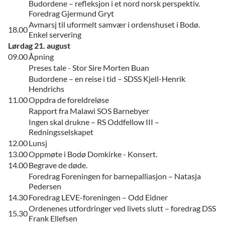
Budordene – refleksjon i et nord norsk perspektiv.
Foredrag Gjermund Gryt
Avmarsj til uformelt samvær i ordenshuset i Bodø.
18.00
Enkel servering
Lørdag 21. august
09.00
Åpning
Preses tale - Stor Sire Morten Buan
Budordene – en reise i tid – SDSS Kjell-Henrik
Hendrichs
11.00
Oppdra de foreldreløse
Rapport fra Malawi SOS Barnebyer
Ingen skal drukne – RS Oddfellow III –
Redningsselskapet
12.00
Lunsj
13.00
Oppmøte i Bodø Domkirke - Konsert.
14.00
Begrave de døde.
Foredrag Foreningen for barnepalliasjon – Natasja
Pedersen
14.30
Foredrag LEVE-foreningen – Odd Eidner
Ordenenes utfordringer ved livets slutt – foredrag DSS
15.30
Frank Ellefsen