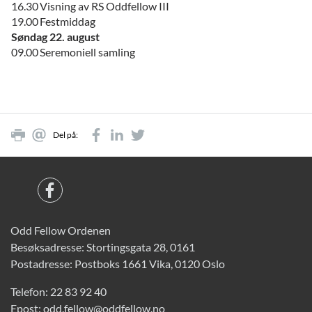
16.30
Visning av RS Oddfellow III
19.00
Festmiddag
Søndag 22. august
09.00
Seremoniell samling
Del på:
Odd Fellow Ordenen
Besøksadresse: Stortingsgata 28, 0161
Postadresse: Postboks 1661 Vika, 0120 Oslo
Telefon:
22 83 92 40
Epost:
odd.fellow@oddfellow.no