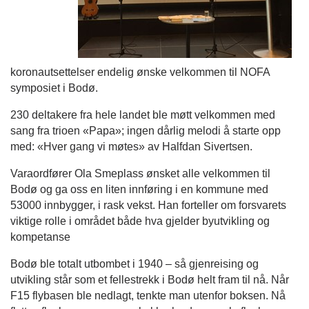
koronautsettelser endelig ønske velkommen til NOFA
symposiet i Bodø.
230 deltakere fra hele landet ble møtt velkommen med
sang fra trioen «Papa»; ingen dårlig melodi å starte opp
med: «Hver gang vi møtes» av Halfdan Sivertsen.
Varaordfører Ola Smeplass ønsket alle velkommen til
Bodø og ga oss en liten innføring i en kommune med
53000 innbygger, i rask vekst. Han forteller om forsvarets
viktige rolle i området både hva gjelder byutvikling og
kompetanse
Bodø ble totalt utbombet i 1940 – så gjenreising og
utvikling står som et fellestrekk i Bodø helt fram til nå. Når
F15 flybasen ble nedlagt, tenkte man utenfor boksen. Nå