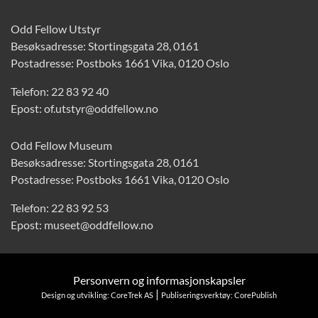
Odd Fellow Utstyr
Besøksadresse: Stortingsgata 28, 0161
Postadresse: Postboks 1661 Vika, 0120 Oslo
Telefon:
22 83 92 40
Epost:
of.utstyr@oddfellow.no
Odd Fellow Museum
Besøksadresse: Stortingsgata 28, 0161
Postadresse: Postboks 1661 Vika, 0120 Oslo
Telefon:
22 83 92 53
Epost:
museet@oddfellow.no
Personvern og informasjonskapsler
|
Design og utvikling: CoreTrek AS
Publiseringsverktøy: CorePublish