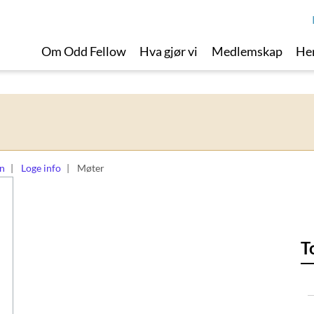
Om Odd Fellow
Hva gjør vi
Medlemskap
Her
on
Loge info
Møter
T