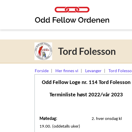
Link til innhold
Tord Folesson
Forside
Her finnes vi
Levanger
Tord Foless
Odd Fellow Loge nr. 114 Tord Folesson
Terminliste høst 2022/vår 2023
Møtedag:
2. hver onsdag kl
19.00. (oddetalls uker)