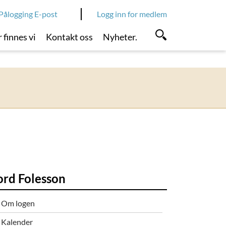
Pålogging E-post
Logg inn for medlem
 finnes vi
Kontakt oss
Nyheter.
ord Folesson
Om logen
Kalender