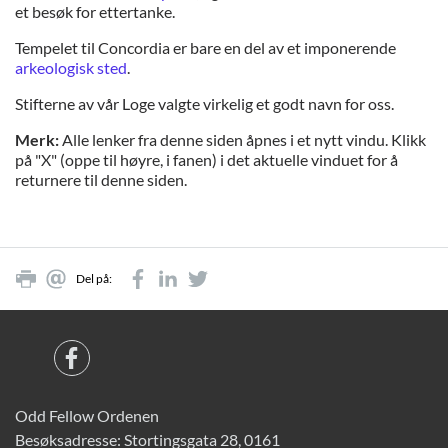
et besøk for ettertanke.
Tempelet til Concordia er bare en del av et imponerende
arkeologisk sted
.
Stifterne av vår Loge valgte virkelig et godt navn for oss.
Merk:
Alle lenker fra denne siden åpnes i et nytt vindu. Klikk
på "X" (oppe til høyre, i fanen) i det aktuelle vinduet for å
returnere til denne siden.
Del på:
Odd Fellow Ordenen
Besøksadresse: Stortingsgata 28, 0161