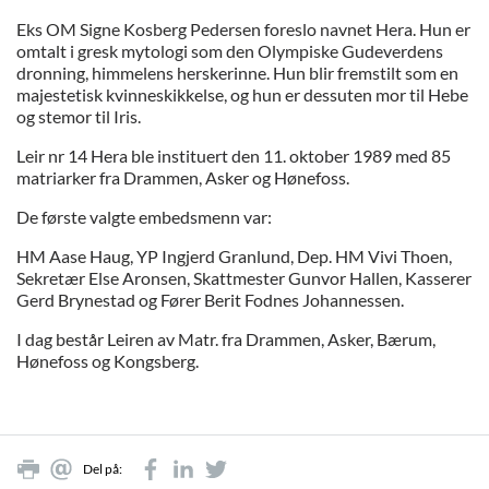
Eks OM Signe Kosberg Pedersen foreslo navnet Hera. Hun er
omtalt i gresk mytologi som den Olympiske Gudeverdens
dronning, himmelens herskerinne. Hun blir fremstilt som en
majestetisk kvinneskikkelse, og hun er dessuten mor til Hebe
og stemor til Iris.
Leir nr 14 Hera ble instituert den 11. oktober 1989 med 85
matriarker fra Drammen, Asker og Hønefoss.
De første valgte embedsmenn var:
HM Aase Haug, YP Ingjerd Granlund, Dep. HM Vivi Thoen,
Sekretær Else Aronsen, Skattmester Gunvor Hallen, Kasserer
Gerd Brynestad og Fører Berit Fodnes Johannessen.
I dag består Leiren av Matr. fra Drammen, Asker, Bærum,
Hønefoss
og Kongsberg.
Del på: