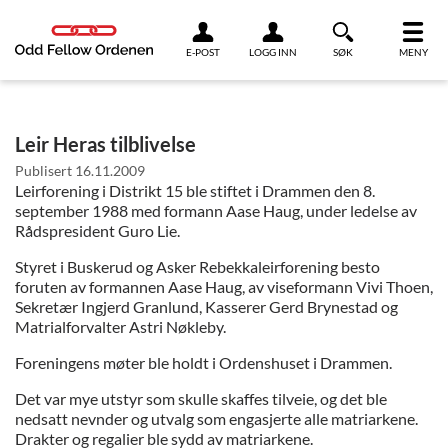
Link til innhold
E-POST
LOGG INN
SØK
MENY
Leir Heras tilblivelse
Publisert
16.11.2009
Leirforening i Distrikt 15 ble stiftet i Drammen den 8.
september 1988 med formann Aase Haug, under ledelse av
Rådspresident Guro Lie.
Styret i Buskerud og Asker Rebekkaleirforening besto
foruten av formannen Aase Haug, av viseformann Vivi Thoen,
Sekretær Ingjerd Granlund, Kasserer Gerd Brynestad og
Matrialforvalter Astri Nøkleby.
Foreningens møter ble holdt i Ordenshuset i Drammen.
Det var mye utstyr som skulle skaffes tilveie, og det ble
nedsatt nevnder og utvalg som engasjerte alle matriarkene.
Drakter og regalier ble sydd av matriarkene.