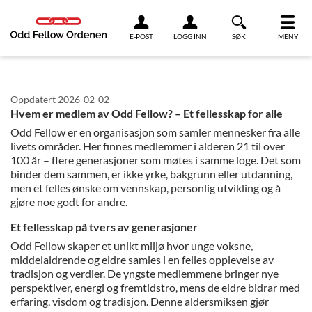
Link til innhold
E-POST
LOGG INN
SØK
MENY
Oppdatert
2026-02-02
Hvem er medlem av Odd Fellow? – Et fellesskap for alle
Odd Fellow er en organisasjon som samler mennesker fra alle
livets områder. Her finnes medlemmer i alderen 21 til over
100 år – flere generasjoner som møtes i samme loge. Det som
binder dem sammen, er ikke yrke, bakgrunn eller utdanning,
men et felles ønske om vennskap, personlig utvikling og å
gjøre noe godt for andre.
Et fellesskap på tvers av generasjoner
Odd Fellow skaper et unikt miljø hvor unge voksne,
middelaldrende og eldre samles i en felles opplevelse av
tradisjon og verdier. De yngste medlemmene bringer nye
perspektiver, energi og fremtidstro, mens de eldre bidrar med
erfaring, visdom og tradisjon. Denne aldersmiksen gjør