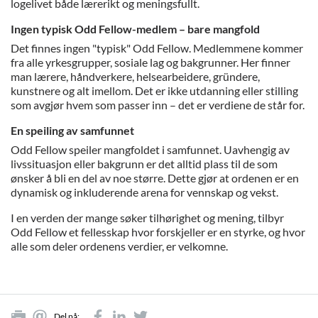
logelivet både lærerikt og meningsfullt.
Ingen typisk Odd Fellow-medlem – bare mangfold
Det finnes ingen "typisk" Odd Fellow. Medlemmene kommer
fra alle yrkesgrupper, sosiale lag og bakgrunner. Her finner
man lærere, håndverkere, helsearbeidere, gründere,
kunstnere og alt imellom. Det er ikke utdanning eller stilling
som avgjør hvem som passer inn – det er verdiene de står for.
En speiling av samfunnet
Odd Fellow speiler mangfoldet i samfunnet. Uavhengig av
livssituasjon eller bakgrunn er det alltid plass til de som
ønsker å bli en del av noe større. Dette gjør at ordenen er en
dynamisk og inkluderende arena for vennskap og vekst.
I en verden der mange søker tilhørighet og mening, tilbyr
Odd Fellow et fellesskap hvor forskjeller er en styrke, og hvor
alle som deler ordenens verdier, er velkomne.
Del på: