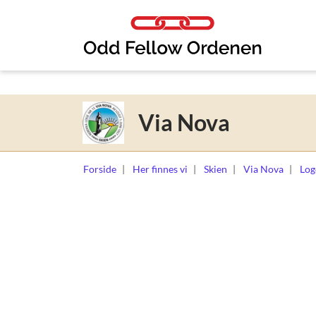
Link til innhold
Via Nova
Forside
Her finnes vi
Skien
Via Nova
Log