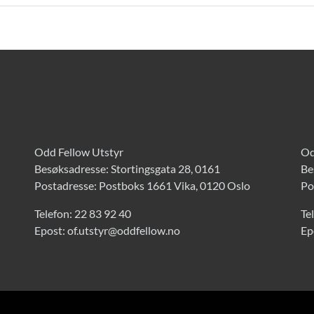
Odd Fellow Utstyr
Od
Besøksadresse: Stortingsgata 28, 0161
Be
Postadresse: Postboks 1661 Vika, 0120 Oslo
Po
Telefon:
22 83 92 40
Te
Epost:
of.utstyr@oddfellow.no
Ep