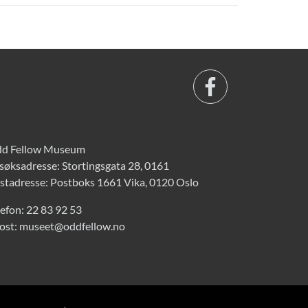
d Fellow Museum
søksadresse: Stortingsgata 28, 0161
stadresse: Postboks 1661 Vika, 0120 Oslo
lefon:
22 83 92 53
ost:
museet@oddfellow.no