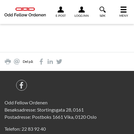
Link til innhold
E-POST
LOGG INN
SØK
MENY
Del på:
Odd Fellow Ordenen
Besøksadresse: Stortingsgata 28, 0161
Postadresse: Postboks 1661 Vika, 0120 Oslo
Telefon:
22 83 92 40