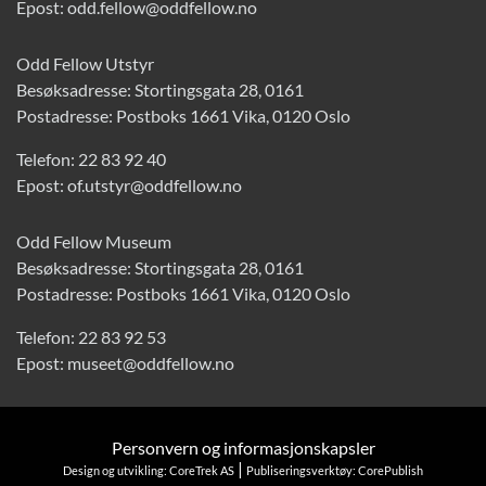
Epost:
odd.fellow@oddfellow.no
Odd Fellow Utstyr
Besøksadresse: Stortingsgata 28, 0161
Postadresse: Postboks 1661 Vika, 0120 Oslo
Telefon:
22 83 92 40
Epost:
of.utstyr@oddfellow.no
Odd Fellow Museum
Besøksadresse: Stortingsgata 28, 0161
Postadresse: Postboks 1661 Vika, 0120 Oslo
Telefon:
22 83 92 53
Epost:
museet@oddfellow.no
Personvern og informasjonskapsler
|
Design og utvikling: CoreTrek AS
Publiseringsverktøy: CorePublish