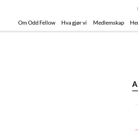
Om Odd Fellow
Hva gjør vi
Medlemskap
Her
A