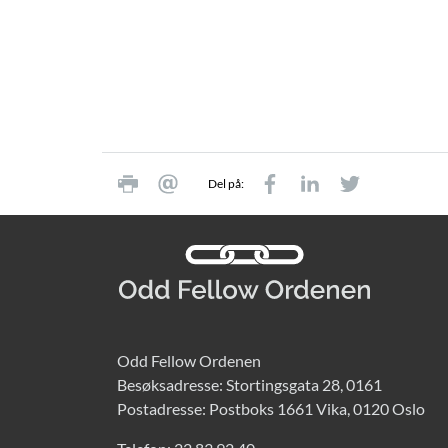
Del på:
Odd Fellow Ordenen
Besøksadresse: Stortingsgata 28, 0161
Postadresse: Postboks 1661 Vika, 0120 Oslo