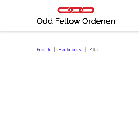
Link til innhold
Forside
Her finnes vi
Alta