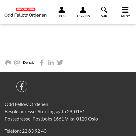
Link til innhold
E-POST
LOGG INN
SØK
MENY
Del på:
Odd Fellow Ordenen
Besøksadresse: Stortingsgata 28, 0161
Postadresse: Postboks 1661 Vika, 0120 Oslo
Telefon:
22 83 92 40