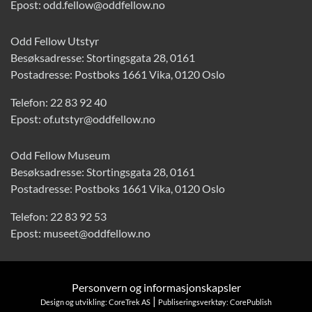
Epost:
odd.fellow@oddfellow.no
Odd Fellow Utstyr
Besøksadresse: Stortingsgata 28, 0161
Postadresse: Postboks 1661 Vika, 0120 Oslo
Telefon:
22 83 92 40
Epost:
of.utstyr@oddfellow.no
Odd Fellow Museum
Besøksadresse: Stortingsgata 28, 0161
Postadresse: Postboks 1661 Vika, 0120 Oslo
Telefon:
22 83 92 53
Epost:
museet@oddfellow.no
Personvern og informasjonskapsler
|
Design og utvikling: CoreTrek AS
Publiseringsverktøy: CorePublish