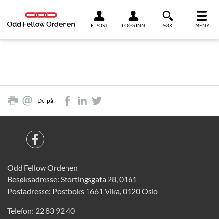
Link til innhold
E-POST
LOGG INN
SØK
MENY
Del på:
Odd Fellow Ordenen
Besøksadresse: Stortingsgata 28, 0161
Postadresse: Postboks 1661 Vika, 0120 Oslo
Telefon:
22 83 92 40