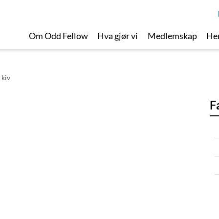
Om Odd Fellow
Hva gjør vi
Medlemskap
Her
rkiv
F