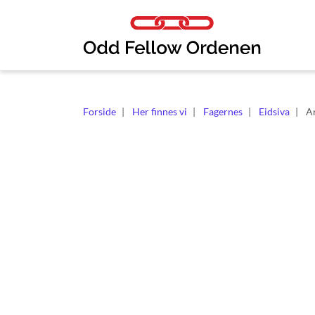
Link til innhold
Forside
Her finnes vi
Fagernes
Eidsiva
A