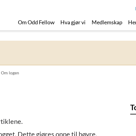
Om Odd Fellow
Hva gjør vi
Medlemskap
Her
Om logen
T
rtiklene.
ogget. Dette gjøres oppe til høyre.