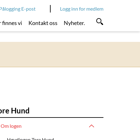
Pålogging E-post
Logg inn for medlem
 finnes vi
Kontakt oss
Nyheter.
ore Hund
Om logen
Høvdingen Tore Hund