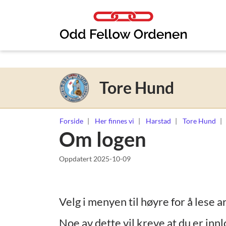
Link til innhold
Tore Hund
Forside
Her finnes vi
Harstad
Tore Hund
Om logen
Oppdatert
2025-10-09
Velg i menyen til høyre for å lese a
Noe av dette vil kreve at du er innl