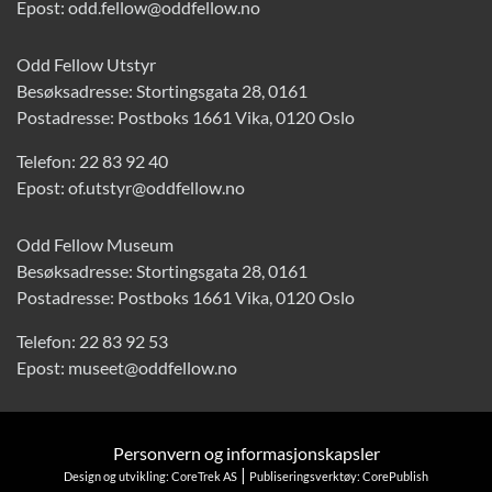
Epost:
odd.fellow@oddfellow.no
Odd Fellow Utstyr
Besøksadresse: Stortingsgata 28, 0161
Postadresse: Postboks 1661 Vika, 0120 Oslo
Telefon:
22 83 92 40
Epost:
of.utstyr@oddfellow.no
Odd Fellow Museum
Besøksadresse: Stortingsgata 28, 0161
Postadresse: Postboks 1661 Vika, 0120 Oslo
Telefon:
22 83 92 53
Epost:
museet@oddfellow.no
Personvern og informasjonskapsler
|
Design og utvikling: CoreTrek AS
Publiseringsverktøy: CorePublish