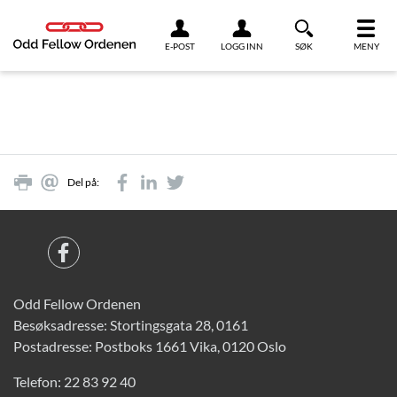
Link til innhold
E-POST
LOGG INN
SØK
MENY
Del på:
Odd Fellow Ordenen
Besøksadresse: Stortingsgata 28, 0161
Postadresse: Postboks 1661 Vika, 0120 Oslo
Telefon:
22 83 92 40