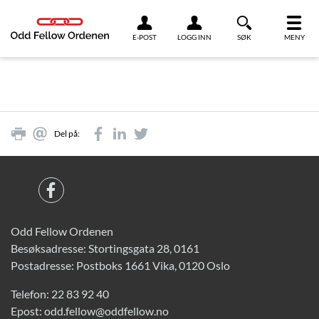
Link til innhold
E-POST
LOGG INN
SØK
MENY
Del på:
Odd Fellow Ordenen
Besøksadresse: Stortingsgata 28, 0161
Postadresse: Postboks 1661 Vika, 0120 Oslo
Telefon:
22 83 92 40
Epost:
odd.fellow@oddfellow.no