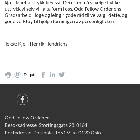
kjærlighetsuttrykk bevisst. Deretter må vi velge hvilke
uttrykk vi selv vil la ta form i oss. Odd Fellow Ordenens
Gradsarbeid i loge og leir gir gode råd til veivalg i dette, og
gode verktøy til hjelp i formingen av personligheten.
Tekst: Kjell-Henrik Hendrichs
Del på:
Odd Fellow Ordenen
Besøksadresse: Stortingsgata 28, 0161
Postadresse: Postboks 1661 Vika, 0120 Oslo