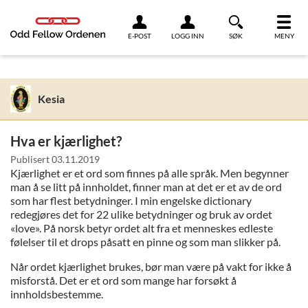
Link til innhold
E-POST
LOGG INN
SØK
MENY
Kesia
Hva er kjærlighet?
Publisert
03.11.2019
Kjærlighet er et ord som finnes på alle språk. Men begynner
man å se litt på innholdet, finner man at det er et av de ord
som har flest betydninger. I min engelske dictionary
redegjøres det for 22 ulike betydninger og bruk av ordet
«love». På norsk betyr ordet alt fra et menneskes edleste
følelser til et drops påsatt en pinne og som man slikker på.
Når ordet kjærlighet brukes, bør man være på vakt for ikke å
misforstå. Det er et ord som mange har forsøkt å
innholdsbestemme.