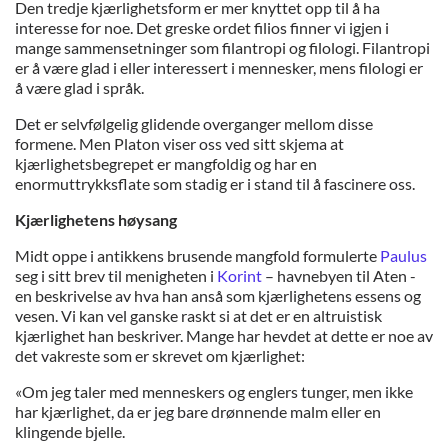
Den tredje kjærlighetsform er mer knyttet opp til å ha
interesse for noe. Det greske ordet filios finner vi igjen i
mange sammensetninger som filantropi og filologi. Filantropi
er å være glad i eller interessert i mennesker, mens filologi er
å være glad i språk.
Det er selvfølgelig glidende overganger mellom disse
formene. Men Platon viser oss ved sitt skjema at
kjærlighetsbegrepet er mangfoldig og har en
enormuttrykksflate som stadig er i stand til å fascinere oss.
Kjærlighetens høysang
Midt oppe i antikkens brusende mangfold formulerte
Paulus
seg i sitt brev til menigheten i
Korint
– havnebyen til Aten -
en beskrivelse av hva han anså som kjærlighetens essens og
vesen. Vi kan vel ganske raskt si at det er en altruistisk
kjærlighet han beskriver. Mange har hevdet at dette er noe av
det vakreste som er skrevet om kjærlighet:
«Om jeg taler med menneskers og englers tunger, men ikke
har kjærlighet, da er jeg bare drønnende malm eller en
klingende bjelle.