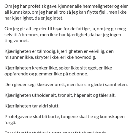
Om jeg har profetisk gave, kjenner alle hemmeligheter og eier
all kunnskap, om jeg har all tro så jeg kan flytte fjell, men ikke
har kjærlighet, da er jeg intet.
Om jeg gir alt jeg eier til brød for de fattige, ja, om jeg gir meg
selv til å brennes, men ikke har kjærlighet, da har jeg ingen
ting vunnet.
Kjærligheten er tålmodig, kjærligheten er velvillig, den
misunner ikke, skryter ikke, er ikke hovmodig.
Kjærligheten krenker ikke, søker ikke sitt eget, er ikke
oppfarende og gjemmer ikke på det onde.
Den gleder seg ikke over urett, men har sin glede i sannheten.
Kjærligheten utholder alt, tror alt, håper alt og tåler alt.
Kjærligheten tar aldri slutt.
Profetgavene skal bli borte, tungene skal tie og kunnskapen
forgå.
For vi forstår stykkevis og taler profetisk stykkevis.