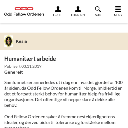
Link til innhold
E-POST
LOGG INN
SØK
MENY
Kesia
Humanitært arbeide
Publisert
03.11.2019
Generelt
Samfunnet ser annerledes ut i dag enn hva det gjorde for 100
år siden, da Odd Fellow Ordenen kom til Norge. Imidlertid er
det et fortsatt sterkt behov for humanitær hjelp fra frivillige
organisasjoner. Det offentlige vil neppe klare å dekke alle
behov.
Odd Fellow Ordenen søker å fremme nestekjærlighetens
idealer, og derved bidra til toleranse og forståelse mellom
menneskene.